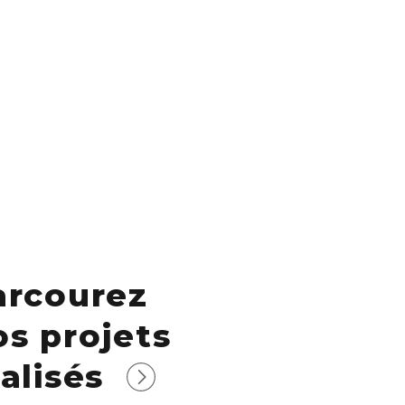
arcourez
os projets
alisés