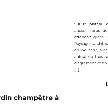
Sur le plateau d
ancien corps d
attendait qu’on
Paysages, archite
en Yvelines, y a d
autour de trois re
d’agrément et bois
[…]
ardin champêtre à