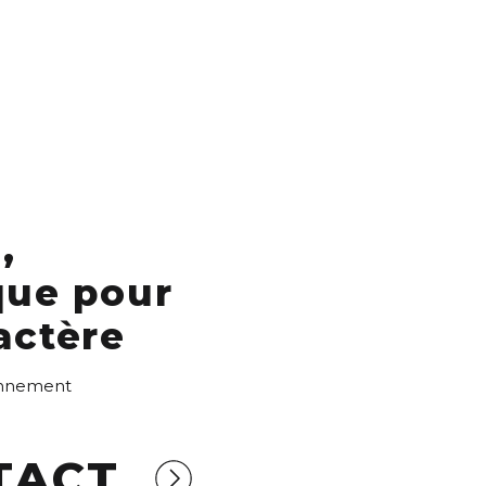
,
que pour
actère
ronnement
TACT