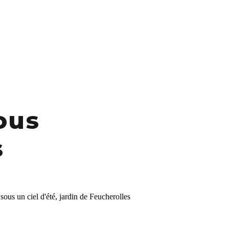
ous
s