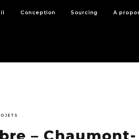
il
Conception
Sourcing
A propo
ROJETS
ebre – Chaumont-