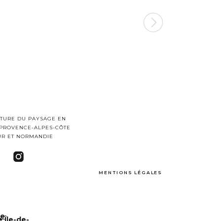
TURE DU PAYSAGE EN
 PROVENCE-ALPES-CÔTE
UR ET NORMANDIE
MENTIONS LÉGALES
ie
 Île-de-