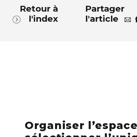
Retour à
Partager
t-sur-Loire
l'index
l'article
urian Gascon
,
Stanislas Jung
urian Gascon, Stanislas Jung, Christopher Doche
L
et
COBALYS
Organiser l’espace