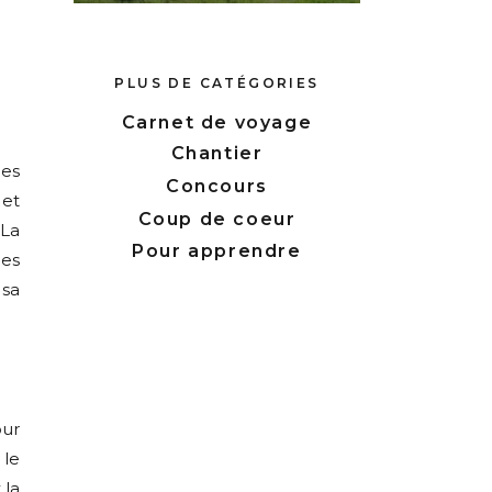
PLUS DE CATÉGORIES
Carnet de voyage
Chantier
les
Concours
 et
Coup de coeur
 La
Pour apprendre
les
 sa
our
 le
 la