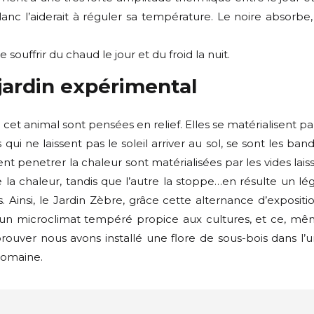
anc l’aiderait à réguler sa température. Le noire absorbe,
souffrir du chaud le jour et du froid la nuit.
 jardin expérimental
 cet animal sont pensées en relief. Elles se matérialisent pa
ui ne laissent pas le soleil arriver au sol, se sont les ban
ent penetrer la chaleur sont matérialisées par les vides lais
la chaleur, tandis que l’autre la stoppe…en résulte un lé
 Ainsi, le Jardin Zèbre, grâce cette alternance d’expositi
it un microclimat tempéré propice aux cultures, et ce, m
 prouver nous avons installé une flore de sous-bois dans l’
 domaine.