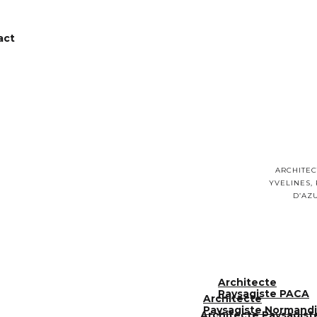
act
ARCHITEC
YVELINES,
D’AZ
Architecte
Paysagiste PACA
Architecte
Paysagiste Normand
Architecte Paysagiste