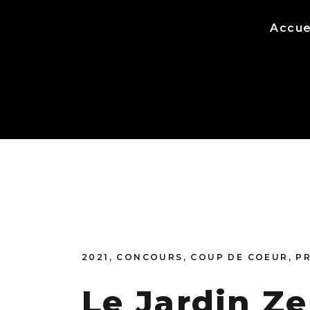
Accue
2021
,
CONCOURS
,
COUP DE COEUR
,
P
Le Jardin Z