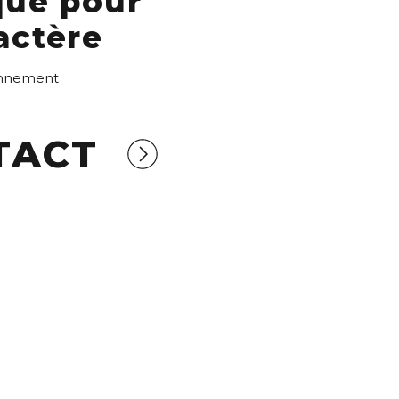
que pour
actère
ronnement
TACT