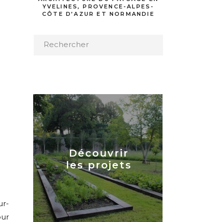
YVELINES, PROVENCE-ALPES-
CÔTE D’AZUR ET NORMANDIE
Search
for:
Découvrir
les projets
r-
our